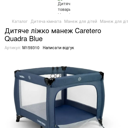
Каталог
Дитяча кімната
Манеж для дітей
Манеж для діт
Дитяче ліжко манеж Caretero
Quadra Blue
Артикул:
M159310
Написати відгук