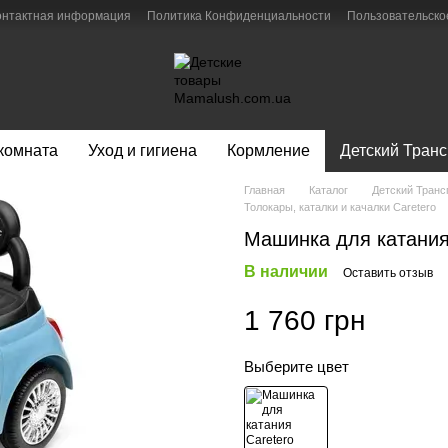
онтактная информация
Политика Конфиденциальности
Пользовательско
 комната
Уход и гигиена
Кормление
Детский Транс
Главная
Каталог
Детский Транс
Толокары, каталки и качалки Caretero
Машинка для катания C
В наличии
Оставить отзыв
1 760 грн
Выберите цвет