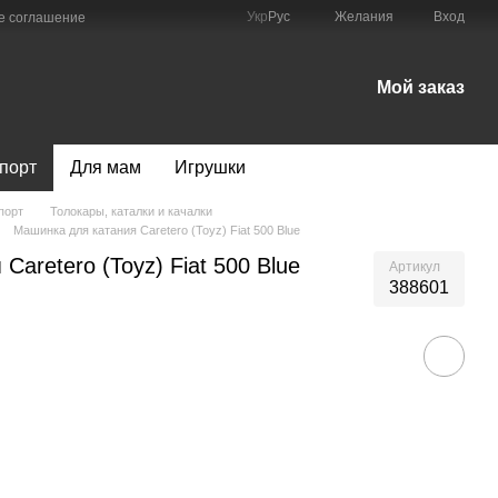
Укр
Рус
Желания
Вход
е соглашение
Мой заказ
порт
Для мам
Игрушки
порт
Толокары, каталки и качалки
Машинка для катания Caretero (Toyz) Fiat 500 Blue
aretero (Toyz) Fiat 500 Blue
Артикул
388601