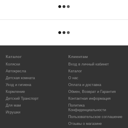
Каталог
Клиентам
Коляски
Вход в личный кабинет
Автокресла
Каталог
Детская комната
О нас
Уход и гигиена
Оплата и доставка
Кормление
Обмен, Возврат и Гарантия
Детский Транспорт
Контактная информация
Для мам
Политика
Конфиденциальности
Игрушки
Пользовательское соглашение
Отзывы о магазине