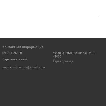
Контактная информация
093-100-92-58
Украина, г.Луцк, ул.Шевченка 13
43000
Перезвонить вам?
Карта проезда
mamalush.com.ua@gmail.com