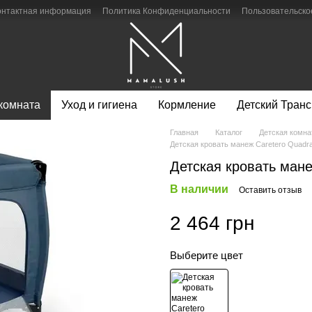
онтактная информация
Политика Конфиденциальности
Пользовательско
 комната
Уход и гигиена
Кормление
Детский Транс
Главная
Каталог
Детская комна
Детская кровать манеж Caretero Quadra
Детская кровать мане
В наличии
Оставить отзыв
2 464 грн
Выберите цвет