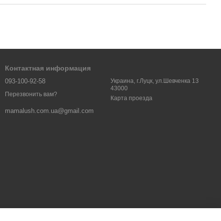
Контактная информация
093-100-92-58
Украина, г.Луцк, ул.Шевченка 13
43000
Перезвонить вам?
Карта проезда
mamalush.com.ua@gmail.com