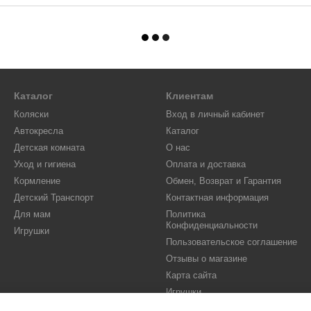
Каталог
Клиентам
Коляски
Вход в личный кабинет
Автокресла
Каталог
Детская комната
О нас
Уход и гигиена
Оплата и доставка
Кормление
Обмен, Возврат и Гарантия
Детский Транспорт
Контактная информация
Для мам
Политика
Конфиденциальности
Игрушки
Пользовательское соглашение
Отзывы о магазине
Карта сайта
Игрушки