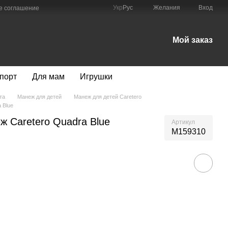
Укр
Рус
Желания
Вход
е соглашение
Мой заказ
порт
Для мам
Игрушки
та
Манеж для детей
Манеж для детей Caretero
 Blue
ж Caretero Quadra Blue
Артикул
M159310