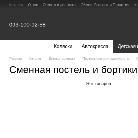
Перейти к основному контенту
Каталог
О нас
Оплата и доставка
Обмен, Возврат и Гарантия
К
Отзывы о магазине
Игрушки
093-100-92-58
Коляски
Автокресла
Детская
Главная
Каталог
Детская комната
Постельные принадлежности
С
Сменная постель и бортики
Нет товаров