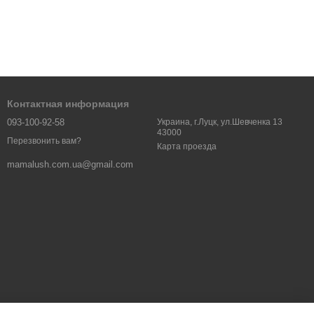
Контактная информация
093-100-92-58
Украина, г.Луцк, ул.Шевченка 13
43000
Перезвонить вам?
Карта проезда
mamalush.com.ua@gmail.com