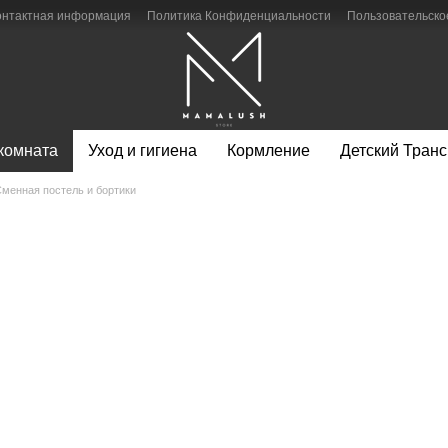
онтактная информация
Политика Конфиденциальности
Пользовательско
 комната
Уход и гигиена
Кормление
Детский Транс
менная постель и бортики