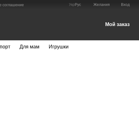
Укр
Рус
Желания
Вход
е соглашение
Мой заказ
порт
Для мам
Игрушки