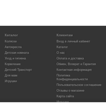
Каталог
Клиентам
Коляски
Вход в личный кабинет
Автокресла
Каталог
Детская комната
О нас
Уход и гигиена
Оплата и доставка
Кормление
Обмен, Возврат и Гарантия
Детский Транспорт
Контактная информация
Для мам
Политика
Конфиденциальности
Игрушки
Пользовательское соглашение
Отзывы о магазине
Карта сайта
Игрушки