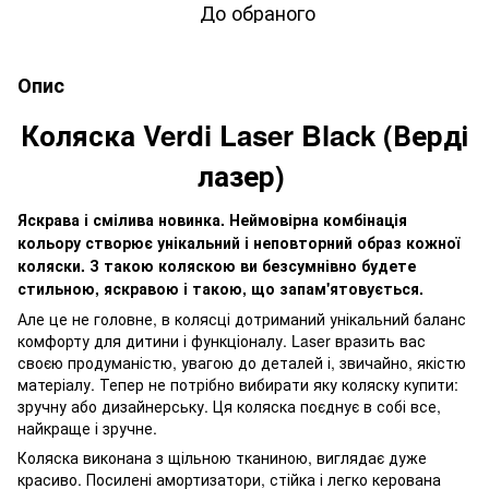
До обраного
Опис
Коляска Verdi Laser Black (Верді
лазер)
Яскрава і смілива новинка. Неймовірна комбінація
кольору створює унікальний і неповторний образ кожної
коляски. З такою коляскою ви безсумнівно будете
стильною, яскравою і такою, що запам'ятовується.
Але це не головне, в колясці дотриманий унікальний баланс
комфорту для дитини і функціоналу. Laser вразить вас
своєю продуманістю, увагою до деталей і, звичайно, якістю
матеріалу. Тепер не потрібно вибирати яку коляску купити:
зручну або дизайнерську. Ця коляска поєднує в собі все,
найкраще і зручне.
Коляска виконана з щільною тканиною, виглядає дуже
красиво. Посилені амортизатори, стійка і легко керована