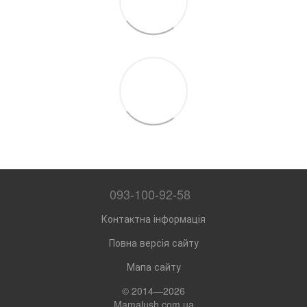
093-100-92-58
Контактна інформація
Повна версія сайту
Мапа сайту
© 2014—2026
Mamalush.com.ua