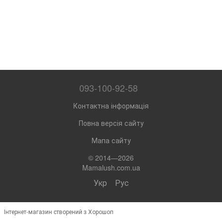
093-100-92-58
Контактна інформація
Повна версія сайту
Мапа сайту
© 2014—2026
Mamalush.com.ua
Укр
Рус
Інтернет-магазин створений з Хорошоп