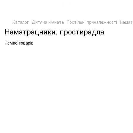
Каталог
Дитяча кімната
Постільні приналежності
Намат
Наматрацники, простирадла
Немає товарів