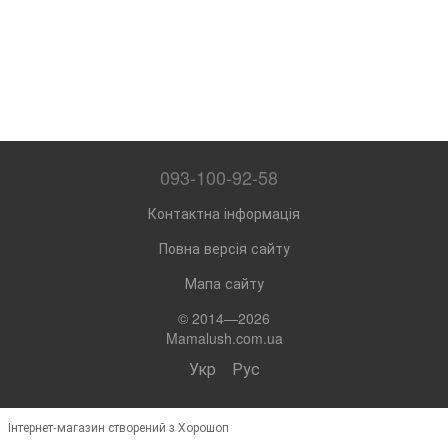
093-100-92-58
Контактна інформація
Повна версія сайту
Мапа сайту
© 2014—2026
Mamalush.com.ua
Укр
Рус
Інтернет-магазин створений з Хорошоп