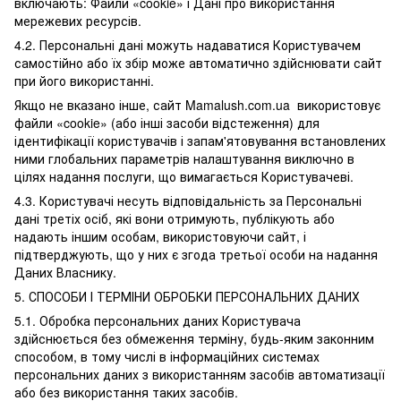
включають: Файли «cookie» і Дані про використання
мережевих ресурсів.
4.2. Персональні дані можуть надаватися Користувачем
самостійно або їх збір може автоматично здійснювати сайт
при його використанні.
Якщо не вказано інше, сайт Mamalush.com.ua використовує
файли «cookie» (або інші засоби відстеження) для
ідентифікації користувачів і запам'ятовування встановлених
ними глобальних параметрів налаштування виключно в
цілях надання послуги, що вимагається Користувачеві.
4.3. Користувачі несуть відповідальність за Персональні
дані третіх осіб, які вони отримують, публікують або
надають іншим особам, використовуючи сайт, і
підтверджують, що у них є згода третьої особи на надання
Даних Власнику.
5. СПОСОБИ І ТЕРМІНИ ОБРОБКИ ПЕРСОНАЛЬНИХ ДАНИХ
5.1. Обробка персональних даних Користувача
здійснюється без обмеження терміну, будь-яким законним
способом, в тому числі в інформаційних системах
персональних даних з використанням засобів автоматизації
або без використання таких засобів.