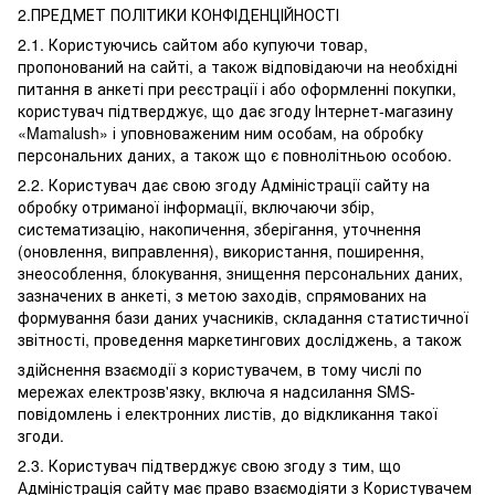
2.ПРЕДМЕТ ПОЛІТИКИ КОНФІДЕНЦІЙНОСТІ
2.1. Користуючись сайтом або купуючи товар,
пропонований на сайті, а також відповідаючи на необхідні
питання в анкеті при реєстрації і або оформленні покупки,
користувач підтверджує, що дає згоду Інтернет-магазину
«Mamalush» і уповноваженим ним особам, на обробку
персональних даних, а також що є повнолітньою особою.
2.2. Користувач дає свою згоду Адміністрації сайту на
обробку отриманої інформації, включаючи збір,
систематизацію, накопичення, зберігання, уточнення
(оновлення, виправлення), використання, поширення,
знеособлення, блокування, знищення персональних даних,
зазначених в анкеті, з метою заходів, спрямованих на
формування бази даних учасників, складання статистичної
звітності, проведення маркетингових досліджень, а також
здійснення взаємодії з користувачем, в тому числі по
мережах електрозв'язку, включа я надсилання SMS-
повідомлень і електронних листів, до відкликання такої
згоди.
2.3. Користувач підтверджує свою згоду з тим, що
Адміністрація сайту має право взаємодіяти з Користувачем