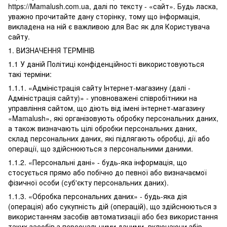
https://Mamalush.com.ua, далі по тексту - «сайт». Будь ласка,
уважно прочитайте дану сторінку, тому що інформація,
викладена на ній є важливою для Вас як для Користувача
сайту.
1. ВИЗНАЧЕННЯ ТЕРМІНІВ
1.1 У даній Політиці конфіденційності використовуються
такі терміни:
1.1.1. «Адміністрація сайту Інтернет-магазину (далі -
Адміністрація сайту)» - уповноважені співробітники на
управління сайтом, що діють від імені інтернет-магазину
«Mamalush», які організовують обробку персональних даних,
а також визначають цілі обробки персональних даних,
склад персональних даних, які підлягають обробці, дії або
операції, що здійснюються з персональними даними.
1.1.2. «Персональні дані» - будь-яка інформація, що
стосується прямо або побічно до певної або визначаємої
фізичної особи (суб'єкту персональних даних).
1.1.3. «Обробка персональних даних» - будь-яка дія
(операція) або сукупність дій (операцій), що здійснюються з
використанням засобів автоматизації або без використання
таких засобів з персональними даними, включаючи збір,