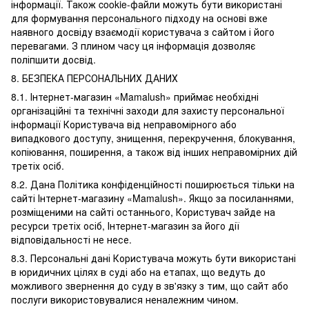
інформації. Також cookie-файли можуть бути використані
для формування персонального підходу на основі вже
наявного досвіду взаємодії користувача з сайтом і його
перевагами. З плином часу ця інформація дозволяє
поліпшити досвід.
8. БЕЗПЕКА ПЕРСОНАЛЬНИХ ДАНИХ
8.1. Інтернет-магазин «Mamalush» приймає необхідні
організаційні та технічні заходи для захисту персональної
інформації Користувача від неправомірного або
випадкового доступу, знищення, перекручення, блокування,
копіювання, поширення, а також від інших неправомірних дій
третіх осіб.
8.2. Дана Політика конфіденційності поширюється тільки на
сайті Інтернет-магазину «Mamalush». Якщо за посиланнями,
розміщеними на сайті останнього, Користувач зайде на
ресурси третіх осіб, Інтернет-магазин за його дії
відповідальності не несе.
8.3. Персональні дані Користувача можуть бути використані
в юридичних цілях в суді або на етапах, що ведуть до
можливого звернення до суду в зв'язку з тим, що сайт або
послуги використовувалися неналежним чином.