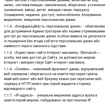
запис, систематизацію, накопичення, зберігання, уточнення
(оновлення, зміна), витяг, використання, передачу
(поширення, надання, доступ), знеособлення, блокування,
видалення, знищення персональних даних.
1.1.4. «Конфіденційність персональних даних» - обов'язкове
для дотримання Адміністратором або іншими отримавшими
доступ до персональних даних особою вимога не допускати
їх поширення без згоди суб'єкта персональних даних або
наявності іншого законного підстави.
1.1.5. «Користувач сайту Інтернет-магазину« Mamalush »-
особа, яка має доступ до Сайту, за допомогою мережі
Інтернет і використовує Сайт інтернет-магазину.
1.1.6. «Cookies» - невеликий фрагмент даних, відправлений
веб-сервером і зберігається на комп'ютері користувача,
який веб-клієнт або веб-браузер кожен раз пересилає веб-
серверу в HTTP-запиті при спробі відкрити сторінку
відповідного сайту.
1.1.7. «IP-адреса» - унікальна мережева адреса вузла в
комп'ютерній мережі, побудованої за протоколом IP.