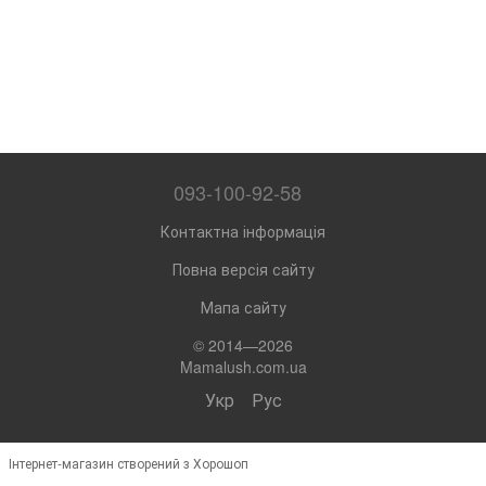
093-100-92-58
Контактна інформація
Повна версія сайту
Мапа сайту
© 2014—2026
Mamalush.com.ua
Укр
Рус
Інтернет-магазин створений з Хорошоп