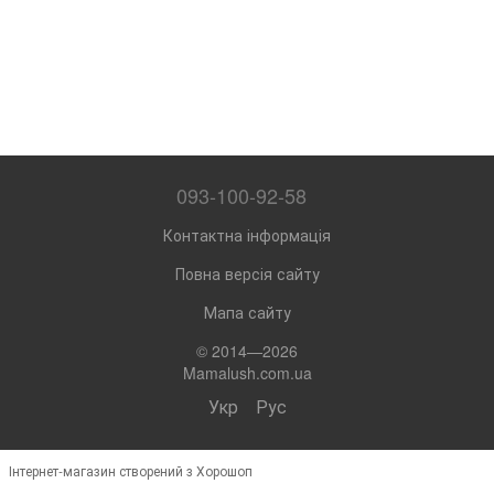
093-100-92-58
Контактна інформація
Повна версія сайту
Мапа сайту
© 2014—2026
Mamalush.com.ua
Укр
Рус
Інтернет-магазин створений з Хорошоп