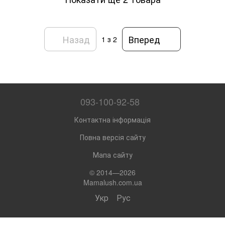
Назад
Вперед
1
з 2
093-100-92-58
Контактна інформація
Повна версія сайту
Мапа сайту
© 2014—2026
Mamalush.com.ua
Укр
Рус