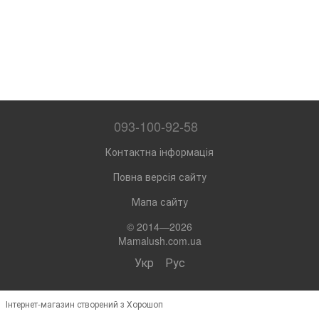
093-100-92-58
Контактна інформація
Повна версія сайту
Мапа сайту
© 2014—2026
Mamalush.com.ua
Укр
Рус
Інтернет-магазин створений з Хорошоп