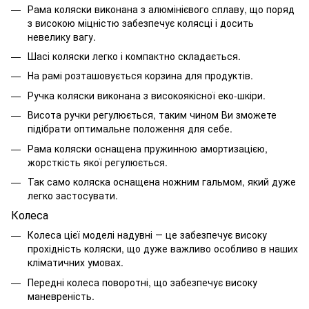
Рама коляски виконана з алюмінієвого сплаву, що поряд
з високою міцністю забезпечує колясці і досить
невелику вагу.
Шасі коляски легко і компактно складається.
На рамі розташовується корзина для продуктів.
Ручка коляски виконана з високоякісної еко-шкіри.
Висота ручки регулюється, таким чином Ви зможете
підібрати оптимальне положення для себе.
Рама коляски оснащена пружинною амортизацією,
жорсткість якої регулюється.
Так само коляска оснащена ножним гальмом, який дуже
легко застосувати.
Колеса
Колеса цієї моделі надувні ― це забезпечує високу
прохідність коляски, що дуже важливо особливо в наших
кліматичних умовах.
Передні колеса поворотні, що забезпечує високу
маневреність.