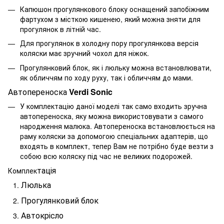
Капюшон прогулянкового блоку оснащений
запобіжним
фартухом з місткою кишенею, який можна зняти для
прогулянок в літній час.
Для прогулянок в холодну пору прогулянкова версія
коляски має зручний чохол для ніжок.
Прогулянковий блок, як і люльку можна встановлювати,
як обличчям по ходу руху, так і обличчям до мами.
Автопереноска
Verdi Sonic
У комплектацію даної моделі так само входить зручна
автопереноска, яку можна використовувати з самого
народження малюка. Автопереноска встановлюється на
раму коляски за допомогою спеціальних адаптерів, що
входять в комплект, тепер Вам не потрібно буде везти з
собою всю коляску під час не великих подорожей.
тація
Комплек
Люлька
Прогулянковий блок
Автокрісло