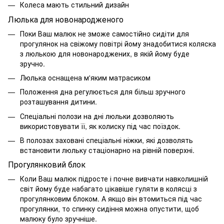
Колеса мають стильний дизайн
Люлька для новонародженого
Поки Ваш малюк не зможе самостійно сидіти для
прогулянок на свіжому повітрі йому знадобитися коляска
з люлькою для новонароджених, в якій йому буде
зручно.
Люлька оснащена м'яким матрасиком
Положення дна регулюється для більш зручного
розташування дитини.
Спеціальні полози на дні люльки дозволяють
використовувати її, як колиску під час поїздок.
В полозах заховані спеціальні ніжки, які дозволять
встановити люльку стаціонарно на рівній поверхні.
Прогулянковий блок
Коли Ваш малюк підросте і почне вивчати навколишній
світ йому буде набагато цікавіше гуляти в колясці з
прогулянковим блоком. А якщо він втомиться під час
прогулянки, то спинку сидіння можна опустити, щоб
малюку було зручніше.