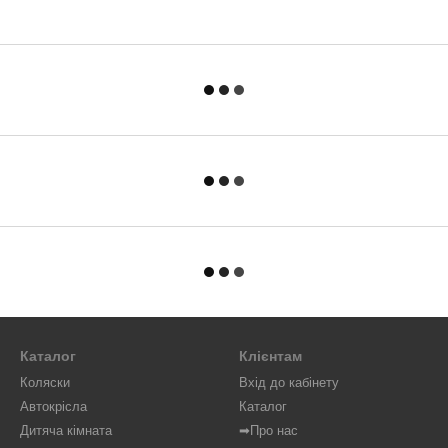
Каталог
Клієнтам
Коляски
Вхід до кабінету
Автокрісла
Каталог
Дитяча кімната
➡Про нас