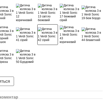
иться
 коментар