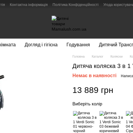
тія
Контактна інформація
Політика Конфіденційності
Угода користувач
кімната
Догляд і гігієна
Годування
Дитячий Транс
Головна
Каталог
Коляски
Ко
Дитяча коляска 3 в 1 
Немає в наявності
Написа
13 889 грн
Виберіть колір