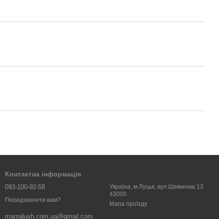
Контактна інформація
093-100-92-58
Україна, м.Луцьк, вул.Шевченка 13
43000
Передзвонити вам?
Мапа проїзду
mamalush.com.ua@gmail.com