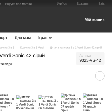
Укр
Рус
Бажання
Вхід
а
Відгуки про магазин
Мій кошик
порт
Для мам
Іграшки
ляски 3 в 1
Коляски 3 в 1 Verdi
Дитяча коляска 3 в 1 Verdi Sonic 42 сірий
Verdi Sonic 42 сірий
Артикул
9023-VS-42
ти відгук