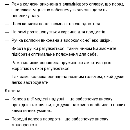
Рама коляски виконана з алюмінієвого сплаву, що поряд
з високою міцністю забезпечує колясці і досить
невелику вагу.
Шасі коляски легко і компактно складається.
На рамі розташовується корзина для продуктів.
Ручка коляски виконана з високоякісної еко-шкіри.
Висота ручки регулюється, таким чином Ви зможете
підібрати оптимальне положення для себе.
Рама коляски оснащена пружинною амортизацією,
жорсткість якої регулюється.
Так само коляска оснащена ножним гальмом, який дуже
легко застосувати.
Колеса
Колеса цієї моделі надувні ― це забезпечує високу
прохідність коляски, що дуже важливо особливо в наших
кліматичних умовах.
Передні колеса поворотні, що забезпечує високу
маневреність.