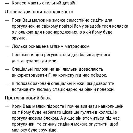
Колеса мають стильний дизайн
Люлька для новонародженого
Поки Ваш малюк не зможе самостійно сидіти для
прогулянок на свіжому повітрі йому знадобитися коляска
з люлькою для новонароджених, в якій йому буде
зручно.
Люлька оснащена м'яким матрасиком
Положення дна регулюється для більш зручного
розташування дитини.
Спеціальні полози на дні люльки дозволяють
використовувати її, як колиску під час поїздок.
В полозах заховані спеціальні ніжки, які дозволять
встановити люльку стаціонарно на рівній поверхні.
Прогулянковий блок
Коли Ваш малюк підросте і почне вивчати навколишній
світ йому буде набагато цікавіше гуляти в колясці з
прогулянковим блоком. А якщо він втомиться під час
прогулянки, то спинку сидіння можна опустити, щоб
малюку було зручніше.