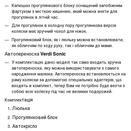
Капюшон прогулянкового блоку оснащений
запобіжним
фартухом з місткою кишенею, який можна зняти для
прогулянок в літній час.
Для прогулянок в холодну пору прогулянкова версія
коляски має зручний чохол для ніжок.
Прогулянковий блок, як і люльку можна встановлювати,
як обличчям по ходу руху, так і обличчям до мами.
Автопереноска
Verdi Sonic
У комплектацію даної моделі так само входить зручна
автопереноска, яку можна використовувати з самого
народження малюка. Автопереноска встановлюється на
раму коляски за допомогою спеціальних адаптерів, що
входять в комплект, тепер Вам не потрібно буде везти з
собою всю коляску під час не великих подорожей.
тація
Комплек
Люлька
Прогулянковий блок
Автокрісло