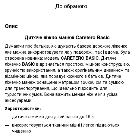
До обраного
Опис
Дитяче ліжко манеж Caretero Basic
Думаючи про батьків, які шукають базове дорожнє ліжечко,
яке можна використовувати як у подорожі, так і вдома, була
створена новинка: модель
CARETERO BASIC
. Дитяче
ліжечко
BASIC
відрізняється простою, міцною конструкцією,
зручністю використання, а також оригінальним дизайном та
відмінною ціною, яка порадує кожного з батьків. Дитяче
ліжечко манеж оснащене матрацом 120х60 см та сумкою
для транспортування, що ідеально підходить для
туристичних умов. Вона важить менше ніж 9 кг з усіма
аксесуарами!
Характеристики:
дитяче ліжечко для дітей вагою до 15 кг
використовуються тканини міцні і легко піддаються
чищенню