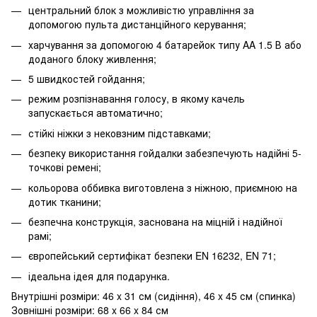
центральний блок з можливістю управління за
допомогою пульта дистанційного керування;
харчування за допомогою 4 батарейок типу AA 1.5 В або
доданого блоку живлення;
5 швидкостей гойдання;
режим розпізнавання голосу, в якому качель
запускається автоматично;
стійкі ніжки з нековзним підставками;
безпеку використання гойдалки забезпечують надійні 5-
точкові ремені;
кольорова оббивка виготовлена ​​з ніжною, приємною на
дотик тканини;
безпечна конструкція, заснована на міцній і надійної
рамі;
європейський сертифікат безпеки EN 16232, EN 71;
ідеальна ідея для подарунка.
Внутрішні розміри: 46 x 31 см (сидіння), 46 x 45 см (спинка)
Зовнішні розміри: 68 x 66 x 84 см