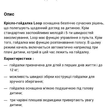
Опис
Крісло-гойдалка Loop
оснащена безліччю сучасних рішень,
що полегшують щоденний догляд за дитиною. Крім
стандартних заспокійливих мелодій і 5-ти швидкостей
заколисування, Loop має функцію управління з пульта. Крім
того, гойдалка має функцію розпізнавання голосу. В цьому
режимі качель включається автоматично наприклад при
плачі дитини, котрий в цей час лежить на гойдалку.
Характеристики :
гойдалки призначена для дітей з перших днів життя і до
12 кг;
можливість швидкої збірки кострукції гойдалки для
зручного зберігання;
гойдалка оснащена м'якою подушечкою під голову
дитини;
три чарівні плюшеві ведмедики привертають увагу
дитини;