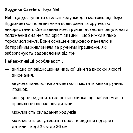
Ходунки Caretero Toyz Nel
Nel
- це доступні та стильні ходунки для малюків від
Toyz
.
Відрізняється елегантними кольорами та зручністю
використання. Спеціальна конструкція дозволяє регулювати
положення сидіння під зріст дитини - щоб ніжки вільно
торкалися землі. Вони оснащені звуковою панеллю з
батарейним живленням та ручними іграшками, які
забезпечують задоволення від гри.
Найважливіші особливості:
вигідне співвідношення низької ціни та високої якості
виконання,
звукова панель, яка знімається і містить кілька ручних
іграшок,
контурне сидіння та жорстка спинка, що забезпечують
правильне положення дитини,
можливість складання ходунків,
можливість регулювання висоти сидіння під зріст
дитини - від 22 см до 26 см,