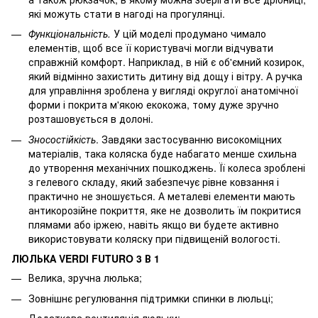
які можуть стати в нагоді на прогулянці.
Функціональність.
У цій моделі продумано чимало
елементів, щоб все її користувачі могли відчувати
справжній комфорт. Наприклад, в ній є об'ємний козирок,
який відмінно захистить дитину від дощу і вітру. А ручка
для управління зроблена у вигляді округлої анатомічної
форми і покрита м'якою екокожа, тому дуже зручно
розташовується в долоні.
Зносостійкість
. Завдяки застосуванню високоміцних
матеріалів, така коляска буде набагато менше схильна
до утворення механічних пошкоджень. Її колеса зроблені
з гелевого складу, який забезпечує рівне ковзання і
практично не зношується. А металеві елементи мають
антикорозійне покриття, яке не дозволить їм покритися
плямами або іржею, навіть якщо ви будете активно
використовувати коляску при підвищеній вологості.
ЛЮЛЬКА VERDI FUTURO 3 В 1
Велика, зручна люлька;
Зовнішнє регулювання підтримки спинки в люльці;
Додаткова вентиляція люльки;