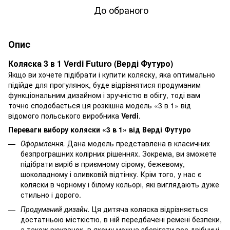
До обраного
Опис
Коляска 3 в 1 Verdi Futuro (Верді Футуро)
Якщо ви хочете підібрати і купити коляску, яка оптимально
підійде для прогулянок, буде відрізнятися продуманим
функціональним дизайном і зручністю в обігу, тоді вам
точно сподобається ця розкішна модель «3 в 1» від
відомого польського виробника
Verdi
.
Переваги вибору коляски «3 в 1» від Верді Футуро
Оформлення.
Дана модель представлена ​​в класичних
безпрограшних колірних рішеннях. Зокрема, ви зможете
підібрати виріб в приємному сірому, бежевому,
шоколадному і оливковій відтінку. Крім того, у нас є
коляски в чорному і білому кольорі, які виглядають дуже
стильно і дорого.
Продуманий дизайн.
Ця дитяча коляска відрізняється
достатньою місткістю, в ній передбачені ремені безпеки,
а також рюкзачок, в якому можна зберігати все дрібниці,