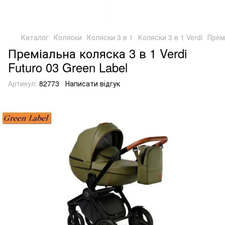
Каталог
Коляски
Коляски 3 в 1
Коляски 3 в 1 Verdi
Премі
Преміальна коляска 3 в 1 Verdi
Futuro 03 Green Label
Артикул:
82773
Написати відгук