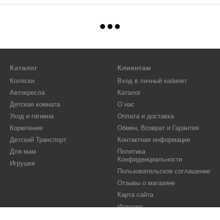
Каталог
Клиентам
Коляски
Вход в личный кабинет
Автокресла
Каталог
Детская комната
О нас
Уход и гигиена
Оплата и доставка
Кормление
Обмен, Возврат и Гарантия
Детский Транспорт
Контактная информация
Для мам
Политика
Конфиденциальности
Игрушки
Пользовательское соглашение
Отзывы о магазине
Карта сайта
Игрушки