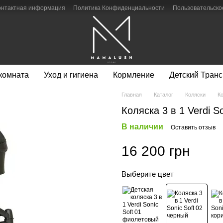
онтактная информация
Политика Конфиденциальности
Пользовательско
 комната
Уход и гигиена
Кормление
Детский Транс
Главная
Каталог
Коляски
Ко
Коляска 3 в 1 Verdi S
В наличии
Оставить отзыв
16 200 грн
Выберите цвет