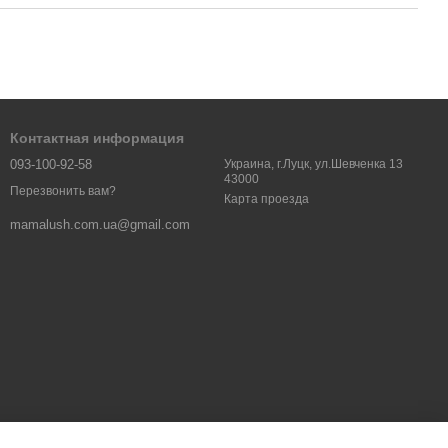
Контактная информация
093-100-92-58
Украина, г.Луцк, ул.Шевченка 13
43000
Перезвонить вам?
Карта проезда
mamalush.com.ua@gmail.com