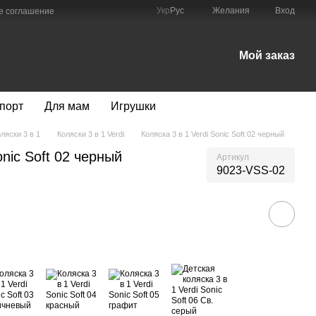
Укр
Рус
Желания
Вход
е соглашение
Мой заказ
порт
Для мам
Игрушки
ляски 3 в 1
Коляски 3 в 1 Verdi
Коляска 3 в 1 Verdi Sonic Soft 02 черный
onic Soft 02 черный
Артикул
9023-VSS-02