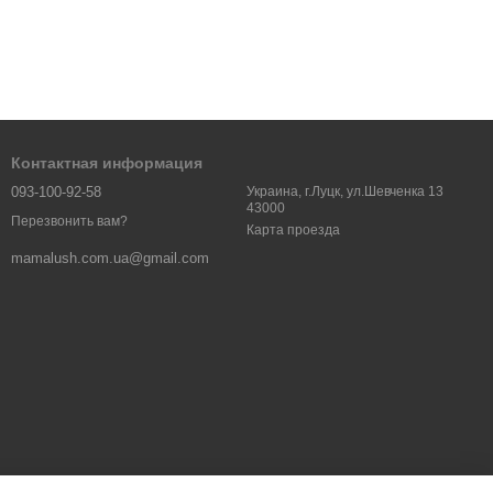
Контактная информация
093-100-92-58
Украина, г.Луцк, ул.Шевченка 13
43000
Перезвонить вам?
Карта проезда
mamalush.com.ua@gmail.com