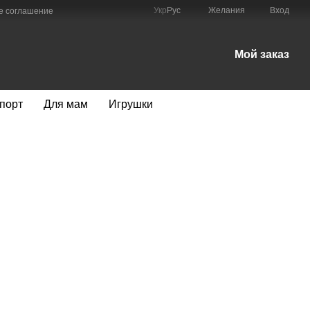
Укр
Рус
Желания
Вход
е соглашение
Мой заказ
порт
Для мам
Игрушки