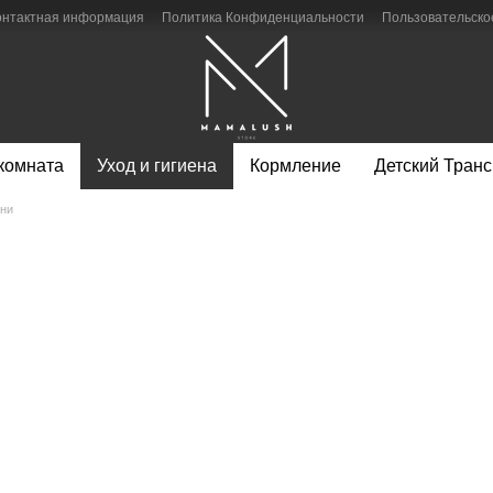
онтактная информация
Политика Конфиденциальности
Пользовательско
 комната
Уход и гигиена
Кормление
Детский Транс
яни