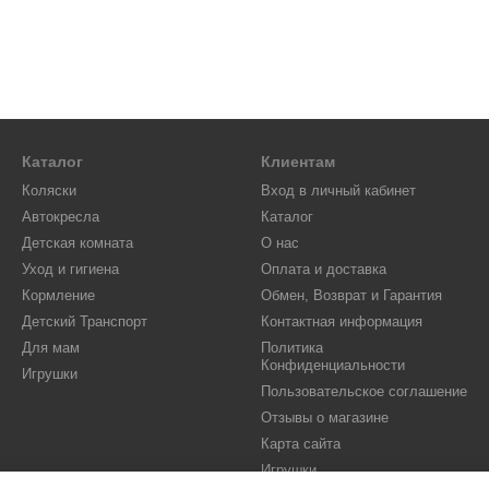
Каталог
Клиентам
Коляски
Вход в личный кабинет
Автокресла
Каталог
Детская комната
О нас
Уход и гигиена
Оплата и доставка
Кормление
Обмен, Возврат и Гарантия
Детский Транспорт
Контактная информация
Для мам
Политика
Конфиденциальности
Игрушки
Пользовательское соглашение
Отзывы о магазине
Карта сайта
Игрушки