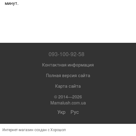
минут.
093-100-92-58
Контактная информация
Полная версия сайта
Карта сайта
© 2014—2026
Mamalush.com.ua
Укр
Рус
Интернет-магазин создан с Хорошоп